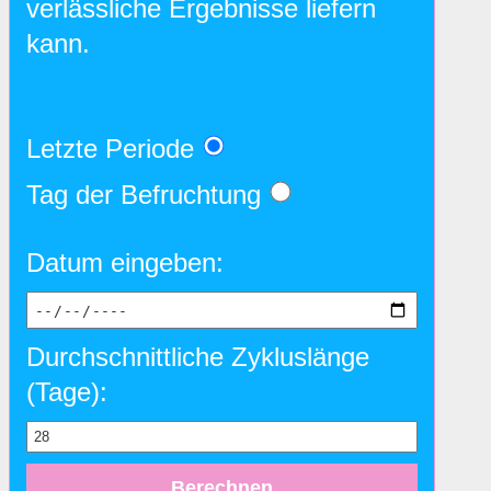
verlässliche Ergebnisse liefern
kann.
Letzte Periode
Tag der Befruchtung
Datum eingeben:
Durchschnittliche Zykluslänge
(Tage):
Berechnen