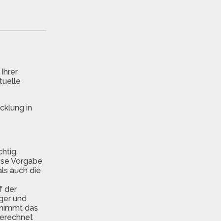
Ihrer
tuelle
cklung in
htig,
ese Vorgabe
als auch die
f der
nger und
 nimmt das
berechnet