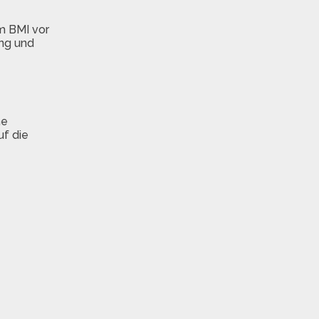
m BMI vor
ung und
ne
uf die